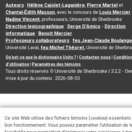
Auteurs
:
Hélène Cajolet-Laganière
,
Pierre Martel
et
Chantal‑Édith Masson
, avec le concours de
Louis Mercier
Nadine Vincent
, professeurs, Université de Sherbrooke
Direction lexicographique
:
Serge D’Amico
-
Direction
informatique
:
Benoit Mercier
Professeurs collaborateurs
:
feu Jean-Claude Boulange
Université Laval,
feu Michel Théoret
, Université de Sherbr
Qu’est-ce que le dictionnaire Usito ?
|
Contactez-nous
|
Conditio
d’utilisation
|
Paramètres des témoins
Tous droits réservés
©
Université de Sherbrooke |
3.2.2
- Der
mise à jour du contenu :
2026-08-03
Ce site Web utilise des fichiers témoins (
cookies
) essentiels
bon fonctionnement. Vous pouvez paramétrer l'utilisation de 