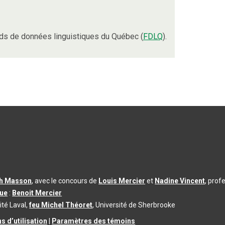
ds de données linguistiques du Québec (
FDLQ
).
th Masson
, avec le concours de
Louis Mercier
et
Nadine Vincent
, prof
que
:
Benoit Mercier
ité Laval,
feu Michel Théoret
, Université de Sherbrooke
s d’utilisation
|
Paramètres des témoins