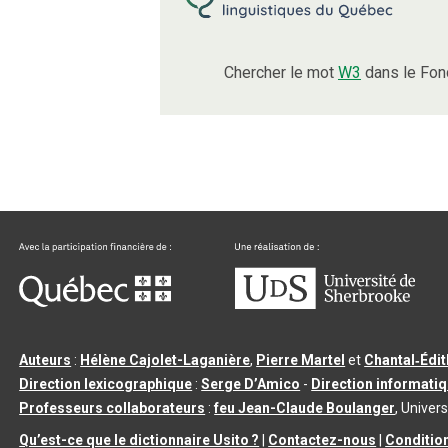
Chercher le mot
W3
dans le Fon
Auteurs
:
Hélène Cajolet-Laganière
,
Pierre Martel
et
Chantal‑Édi
Direction lexicographique
:
Serge D’Amico
-
Direction informati
Professeurs collaborateurs
:
feu Jean-Claude Boulanger
, Univers
Qu’est-ce que le dictionnaire Usito ?
|
Contactez-nous
|
Condition