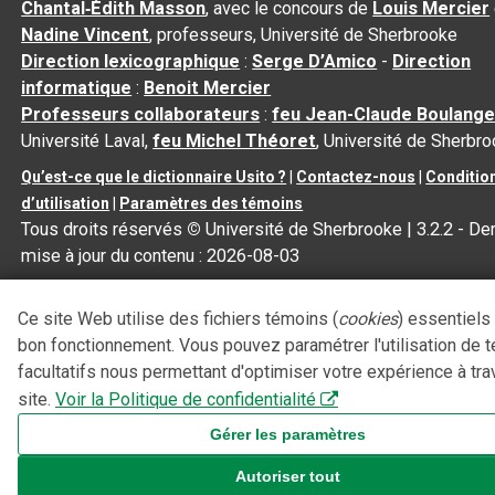
Chantal‑Édith Masson
, avec le concours de
Louis Mercier
Nadine Vincent
, professeurs, Université de Sherbrooke
Direction lexicographique
:
Serge D’Amico
-
Direction
informatique
:
Benoit Mercier
Professeurs collaborateurs
:
feu Jean-Claude Boulange
Université Laval,
feu Michel Théoret
, Université de Sherbr
Qu’est-ce que le dictionnaire Usito ?
|
Contactez-nous
|
Conditio
d’utilisation
|
Paramètres des témoins
Tous droits réservés
©
Université de Sherbrooke |
3.2.2
- Der
mise à jour du contenu :
2026-08-03
Ce site Web utilise des fichiers témoins (
cookies
) essentiels
bon fonctionnement. Vous pouvez paramétrer l'utilisation de 
facultatifs nous permettant d'optimiser votre expérience à tra
site.
Voir la Politique de confidentialité
Gérer les paramètres
Autoriser tout