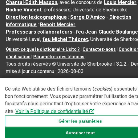
Chantal‑Édith Masson
, avec le concours de
Louis Mercier
Nadine Vincent
, professeurs, Université de Sherbrooke
Direction lexicographique
:
Serge D’Amico
-
Direction
informatique
:
Benoit Mercier
Professeurs collaborateurs
:
feu Jean-Claude Boulange
Université Laval,
feu Michel Théoret
, Université de Sherbr
Qu’est-ce que le dictionnaire Usito ?
|
Contactez-nous
|
Conditio
d’utilisation
|
Paramètres des témoins
Tous droits réservés
©
Université de Sherbrooke |
3.2.2
- Der
mise à jour du contenu :
2026-08-03
Ce site Web utilise des fichiers témoins (
cookies
) essentiels
bon fonctionnement. Vous pouvez paramétrer l'utilisation de 
facultatifs nous permettant d'optimiser votre expérience à tra
site.
Voir la Politique de confidentialité
Gérer les paramètres
Autoriser tout