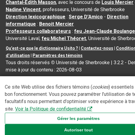
Chantal‑Édith Masson
, avec le concours de
Louis Mercier
Nadine Vincent
, professeurs, Université de Sherbrooke
Direction lexicographique
:
Serge D’Amico
-
Direction
informatique
:
Benoit Mercier
Professeurs collaborateurs
:
feu Jean-Claude Boulange
Université Laval,
feu Michel Théoret
, Université de Sherbr
Qu’est-ce que le dictionnaire Usito ?
|
Contactez-nous
|
Conditio
d’utilisation
|
Paramètres des témoins
Tous droits réservés
©
Université de Sherbrooke |
3.2.2
- Der
mise à jour du contenu :
2026-08-03
Ce site Web utilise des fichiers témoins (
cookies
) essentiels
bon fonctionnement. Vous pouvez paramétrer l'utilisation de 
facultatifs nous permettant d'optimiser votre expérience à tra
site.
Voir la Politique de confidentialité
Gérer les paramètres
Autoriser tout