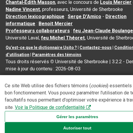
Chantal‑Édith Masson
, avec le concours de
Louis Mercier
Nadine Vincent
, professeurs, Université de Sherbrooke
Direction lexicographique
:
Serge D’Amico
-
Direction
informatique
:
Benoit Mercier
Professeurs collaborateurs
:
feu Jean-Claude Boulange
Université Laval,
feu Michel Théoret
, Université de Sherbr
Qu’est-ce que le dictionnaire Usito ?
|
Contactez-nous
|
Conditio
d’utilisation
|
Paramètres des témoins
Tous droits réservés
©
Université de Sherbrooke |
3.2.2
- Der
mise à jour du contenu :
2026-08-03
Ce site Web utilise des fichiers témoins (
cookies
) essentiels
bon fonctionnement. Vous pouvez paramétrer l'utilisation de 
facultatifs nous permettant d'optimiser votre expérience à tra
site.
Voir la Politique de confidentialité
Gérer les paramètres
Autoriser tout