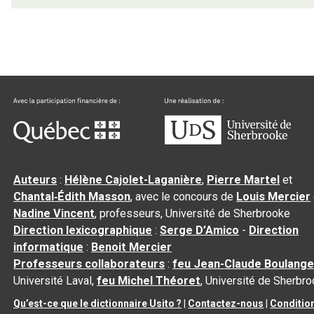
Auteurs
:
Hélène Cajolet-Laganière
,
Pierre Martel
et
Chantal‑Édith Masson
, avec le concours de
Louis Mercier
Nadine Vincent
, professeurs, Université de Sherbrooke
Direction lexicographique
:
Serge D’Amico
-
Direction
informatique
:
Benoit Mercier
Professeurs collaborateurs
:
feu Jean-Claude Boulange
Université Laval,
feu Michel Théoret
, Université de Sherbr
Qu’est-ce que le dictionnaire Usito ?
|
Contactez-nous
|
Conditio