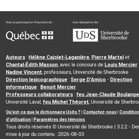
Auteurs
:
Hélène Cajolet-Laganière
,
Pierre Martel
et
Chantal‑Édith Masson
, avec le concours de
Louis Mercier
Nadine Vincent
, professeurs, Université de Sherbrooke
Direction lexicographique
:
Serge D’Amico
-
Direction
informatique
:
Benoit Mercier
Professeurs collaborateurs
:
feu Jean-Claude Boulange
Université Laval,
feu Michel Théoret
, Université de Sherbr
Qu’est-ce que le dictionnaire Usito ?
|
Contactez-nous
|
Conditio
d’utilisation
|
Paramètres des témoins
Tous droits réservés
©
Université de Sherbrooke |
3.2.2
- Der
mise à jour du contenu :
2026-08-03