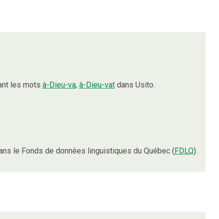
ant les mots
à-Dieu-va
,
à-Dieu-vat
dans Usito.
ns le Fonds de données linguistiques du Québec (
FDLQ
).