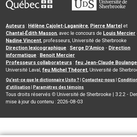
Auteurs
:
Hélène Cajolet-Laganière
,
Pierre Martel
et
Chantal‑Édith Masson
, avec le concours de
Louis Mercier
Nadine Vincent
, professeurs, Université de Sherbrooke
Direction lexicographique
:
Serge D’Amico
-
Direction
informatique
:
Benoit Mercier
Professeurs collaborateurs
:
feu Jean-Claude Boulange
Université Laval,
feu Michel Théoret
, Université de Sherbr
Qu’est-ce que le dictionnaire Usito ?
|
Contactez-nous
|
Conditio
d’utilisation
|
Paramètres des témoins
Tous droits réservés
©
Université de Sherbrooke |
3.2.2
- Der
mise à jour du contenu :
2026-08-03