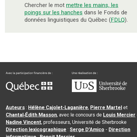
Chercher le mot
mettre les mains, les
poings sur les hanches
dans le Fonds de
données linguistiques du Québec (
FDLQ
).
Auteurs
:
Hélène Cajolet-Laganière
,
Pierre Martel
et
Chantal‑Édith Masson
, avec le concours de
Louis Mercier
Nadine Vincent
, professeurs, Université de Sherbrooke
Direction lexicographique
:
Serge D’Amico
-
Direction
informatique
:
Benoit Mercier