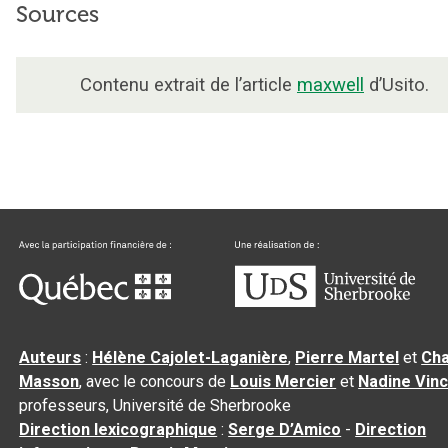
Sources
Contenu extrait de l’article
maxwell
d’Usito.
Auteurs
:
Hélène Cajolet-Laganière
,
Pierre Martel
et
Cha
Masson
, avec le concours de
Louis Mercier
et
Nadine Vin
professeurs, Université de Sherbrooke
Direction lexicographique
:
Serge D’Amico
-
Direction