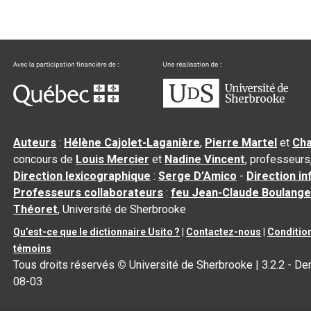
Auteurs
:
Hélène Cajolet-Laganière
,
Pierre Martel
et
Cha
concours de
Louis Mercier
et
Nadine Vincent
, professeurs
Direction lexicographique
:
Serge D’Amico
-
Direction i
Professeurs collaborateurs
:
feu Jean-Claude Boulange
Théoret
, Université de Sherbrooke
Qu’est-ce que le dictionnaire Usito ?
|
Contactez-nous
|
Condition
témoins
Tous droits réservés
©
Université de Sherbrooke |
3.2.2
- Der
08-03