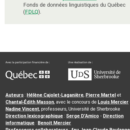
Fonds de données linguistiques du Québec
(
FDLQ
).
Auteurs
:
Hélène Cajolet-Laganière
,
Pierre Martel
et
Chantal‑Édith Masson
, avec le concours de
Louis Mercier
Nadine Vincent
, professeurs, Université de Sherbrooke
Direction lexicographique
:
Serge D’Amico
-
Direction
informatique
:
Benoit Mercier
Professeurs collaborateurs
:
feu Jean-Claude Boulange