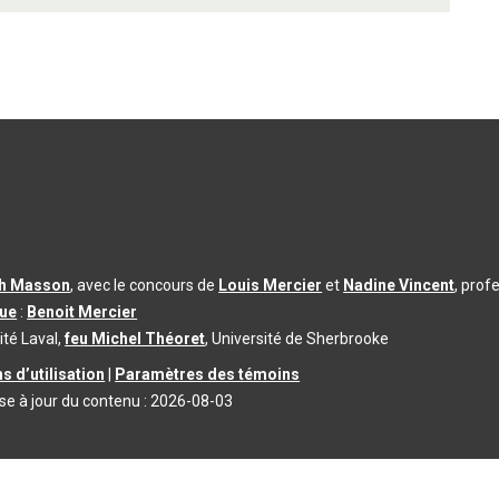
th Masson
, avec le concours de
Louis Mercier
et
Nadine Vincent
, prof
que
:
Benoit Mercier
ité Laval,
feu Michel Théoret
, Université de Sherbrooke
s d’utilisation
|
Paramètres des témoins
se à jour du contenu :
2026-08-03