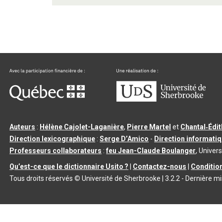
Auteurs
:
Hélène Cajolet-Laganière
,
Pierre Martel
et
Chantal‑Édi
Direction lexicographique
:
Serge D’Amico
-
Direction informati
Professeurs collaborateurs
:
feu Jean-Claude Boulanger
, Univers
Qu’est-ce que le dictionnaire Usito ?
|
Contactez-nous
|
Condition
Tous droits réservés
©
Université de Sherbrooke |
3.2.2
- Dernière mi