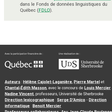
dans le Fonds de données linguistiques du
Québec (
FDLQ
).
Auteurs
:
Hélène Cajolet-Laganière
,
Pierre Martel
et
Chantal‑Édith Masson
, avec le concours de
Louis Mercier
Nadine Vincent
, professeurs, Université de Sherbrooke
Direction lexicographique
:
Serge D’Amico
-
Direction
informatique
:
Benoit Mercier
Professeurs collaborateurs
:
feu Jean-Claude Boulange