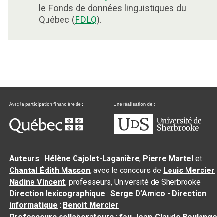
le Fonds de données linguistiques du
Québec (
FDLQ
).
Auteurs
:
Hélène Cajolet-Laganière
,
Pierre Martel
et
Chantal‑Édith Masson
, avec le concours de
Louis Mercier
Nadine Vincent
, professeurs, Université de Sherbrooke
Direction lexicographique
:
Serge D’Amico
-
Direction
informatique
:
Benoit Mercier
Professeurs collaborateurs
:
feu Jean-Claude Boulange