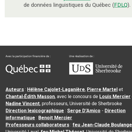
de données linguistiques du Québec (
FDLQ
).
Auteurs
:
Hélène Cajolet-Laganière
,
Pierre Martel
et
Chantal‑Édith Masson
, avec le concours de
Louis Mercier
Nadine Vincent
, professeurs, Université de Sherbrooke
Direction lexicographique
:
Serge D’Amico
-
Direction
informatique
:
Benoit Mercier
Professeurs collaborateurs
:
feu Jean-Claude Boulange
Université Laval,
feu Michel Théoret
, Université de Sherbr