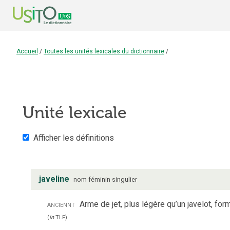
Accueil
/
Toutes les unités lexicales du dictionnaire
/
Unité lexicale
Afficher les définitions
javeline
nom
féminin
singulier
anciennt
Arme de jet, plus légère qu’un javelot, fo
(
in
TLF
)