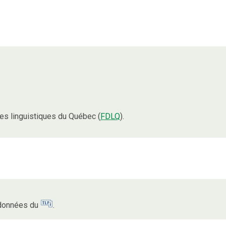
s linguistiques du Québec (
FDLQ
).
s données du
.