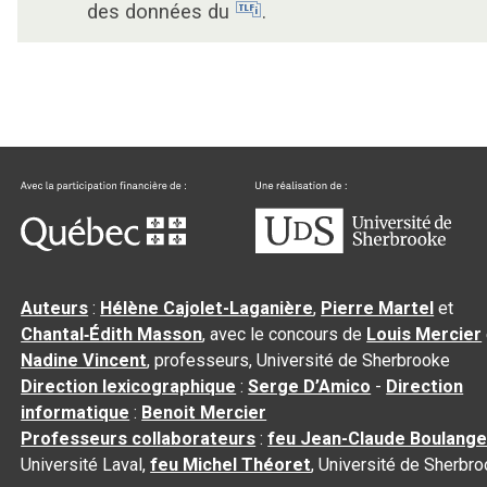
des données du
.
Auteurs
:
Hélène Cajolet-Laganière
,
Pierre Martel
et
Chantal‑Édith Masson
, avec le concours de
Louis Mercier
Nadine Vincent
, professeurs, Université de Sherbrooke
Direction lexicographique
:
Serge D’Amico
-
Direction
informatique
:
Benoit Mercier
Professeurs collaborateurs
:
feu Jean-Claude Boulange
Université Laval,
feu Michel Théoret
, Université de Sherbr