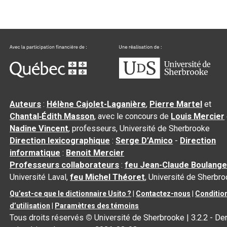
Auteurs
:
Hélène Cajolet-Laganière
,
Pierre Martel
et
Chantal‑Édith Masson
, avec le concours de
Louis Mercier
Nadine Vincent
, professeurs, Université de Sherbrooke
Direction lexicographique
:
Serge D’Amico
-
Direction
informatique
:
Benoit Mercier
Professeurs collaborateurs
:
feu Jean-Claude Boulange
Université Laval,
feu Michel Théoret
, Université de Sherbr
Qu’est-ce que le dictionnaire Usito ?
|
Contactez-nous
|
Conditio
d’utilisation
|
Paramètres des témoins
Tous droits réservés
©
Université de Sherbrooke |
3.2.2
- Der