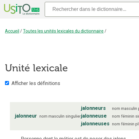
Accueil
/
Toutes les unités lexicales du dictionnaire
/
Unité lexicale
Afficher les définitions
jalonneurs
nom
masculin
jalonneur
jalonneuse
nom
masculin
singulier
nom
féminin
si
jalonneuses
nom
féminin
pl
Personne dont le métier est de poser des jalons.