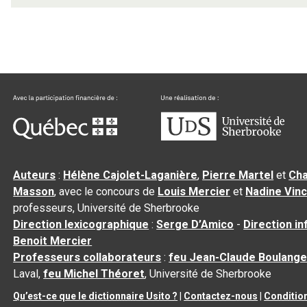
Auteurs
:
Hélène Cajolet-Laganière
,
Pierre Martel
et
Cha
Masson
, avec le concours de
Louis Mercier
et
Nadine Vin
professeurs, Université de Sherbrooke
Direction lexicographique
:
Serge D’Amico
-
Direction i
Benoit Mercier
Professeurs collaborateurs
:
feu Jean-Claude Boulange
Laval,
feu Michel Théoret
, Université de Sherbrooke
Qu’est-ce que le dictionnaire Usito ?
|
Contactez-nous
|
Condition