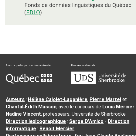
Fonds de données linguistiques du Québec
(
FDLQ
).
Auteurs
:
Hélène Cajolet-Laganière
,
Pierre Martel
et
Chantal‑Édith Masson
, avec le concours de
Louis Mercier
Nadine Vincent
, professeurs, Université de Sherbrooke
Direction lexicographique
:
Serge D’Amico
-
Direction
informatique
:
Benoit Mercier
Professeurs collaborateurs
:
feu Jean-Claude Boulange