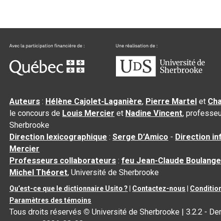
Auteurs
:
Hélène Cajolet-Laganière
,
Pierre Martel
et
Cha
le concours de
Louis Mercier
et
Nadine Vincent
, professeu
Sherbrooke
Direction lexicographique
:
Serge D’Amico
-
Direction i
Mercier
Professeurs collaborateurs
:
feu Jean-Claude Boulange
Michel Théoret
, Université de Sherbrooke
Qu’est-ce que le dictionnaire Usito ?
|
Contactez-nous
|
Condition
Paramètres des témoins
Tous droits réservés
©
Université de Sherbrooke |
3.2.2
- Der