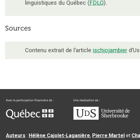
linguistiques du Québec (
FDLQ
).
Sources
Contenu extrait de l’article
ischiojambier
d’Usi
Auteurs
:
Hélène Cajolet-Laganière
,
Pierre Martel
et
Cha