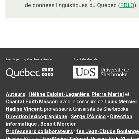
de données linguistiques du Québec (
FDLQ
).
Auteurs
:
Hélène Cajolet-Laganière
,
Pierre Martel
et
Chantal‑Édith Masson
, avec le concours de
Louis Mercier
Nadine Vincent
, professeurs, Université de Sherbrooke
Direction lexicographique
:
Serge D’Amico
-
Direction
informatique
:
Benoit Mercier
Professeurs collaborateurs
:
feu Jean-Claude Boulange
Université Laval,
feu Michel Théoret
, Université de Sherbr