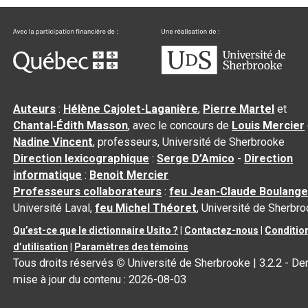
Auteurs
:
Hélène Cajolet-Laganière
,
Pierre Martel
et
Chantal‑Édith Masson
, avec le concours de
Louis Mercier
Nadine Vincent
, professeurs, Université de Sherbrooke
Direction lexicographique
:
Serge D’Amico
-
Direction
informatique
:
Benoit Mercier
Professeurs collaborateurs
:
feu Jean-Claude Boulange
Université Laval,
feu Michel Théoret
, Université de Sherbr
Qu’est-ce que le dictionnaire Usito ?
|
Contactez-nous
|
Conditio
d’utilisation
|
Paramètres des témoins
Tous droits réservés
©
Université de Sherbrooke |
3.2.2
- Der
mise à jour du contenu :
2026-08-03