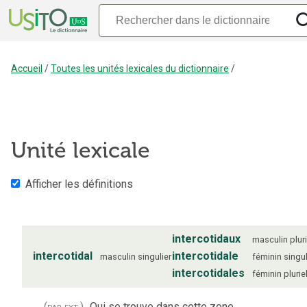
Accueil
/
Toutes les unités lexicales du dictionnaire
/
Unité lexicale
Afficher les définitions
intercotidaux
masculin
plur
intercotidal
intercotidale
masculin
singulier
féminin
singul
intercotidales
féminin
plurie
(par ext.)
Qui se trouve dans cette zone.