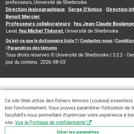
professeurs, Université de Sherbrooke
Direction lexicographique
:
Serge D’Amico
-
Direction i
Benoit Mercier
Professeurs collaborateurs
:
feu Jean-Claude Boulange
Laval,
feu Michel Théoret
, Université de Sherbrooke
Qu’est-ce que le dictionnaire Usito ?
|
Contactez-nous
|
Condition
|
Paramètres des témoins
Tous droits réservés
©
Université de Sherbrooke |
3.2.2
- Der
jour du contenu :
2026-08-03
Ce site Web utilise des fichiers témoins (
cookies
) essentiels
bon fonctionnement. Vous pouvez paramétrer l'utilisation de 
facultatifs nous permettant d'optimiser votre expérience à tra
site.
Voir la Politique de confidentialité
Gérer les paramètres