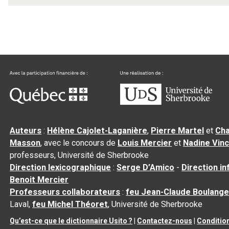
Auteurs
:
Hélène Cajolet-Laganière
,
Pierre Martel
et
Cha
Masson
, avec le concours de
Louis Mercier
et
Nadine Vin
professeurs, Université de Sherbrooke
Direction lexicographique
:
Serge D’Amico
-
Direction i
Benoit Mercier
Professeurs collaborateurs
:
feu Jean-Claude Boulange
Laval,
feu Michel Théoret
, Université de Sherbrooke
Qu’est-ce que le dictionnaire Usito ?
|
Contactez-nous
|
Condition