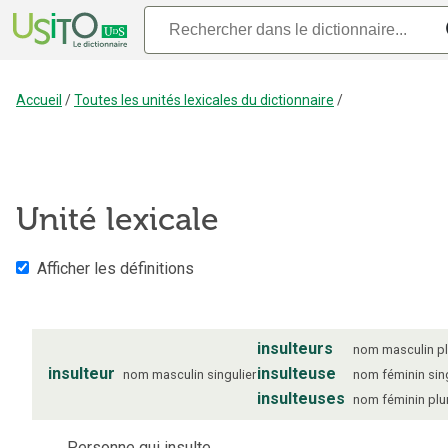
Accueil
/
Toutes les unités lexicales du dictionnaire
/
Unité lexicale
Afficher les définitions
insulteurs
nom
masculin
pl
insulteur
insulteuse
nom
masculin
singulier
nom
féminin
sin
insulteuses
nom
féminin
plu
Personne qui insulte.