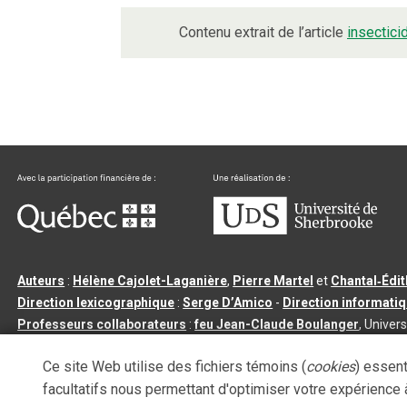
Contenu extrait de l’article
insectici
Auteurs
:
Hélène Cajolet-Laganière
,
Pierre Martel
et
Chantal‑Édi
Direction lexicographique
:
Serge D’Amico
-
Direction informati
Professeurs collaborateurs
:
feu Jean-Claude Boulanger
, Univers
Qu’est-ce que le dictionnaire Usito ?
|
Contactez-nous
|
Condition
Ce site Web utilise des fichiers témoins (
cookies
) essent
Tous droits réservés
©
Université de Sherbrooke |
3.2.2
- Dernière mi
facultatifs nous permettant d'optimiser votre expérience à