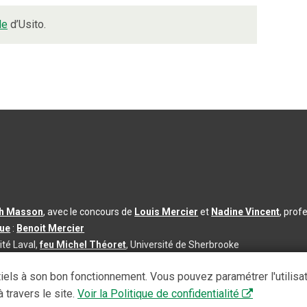
de
d’Usito.
th Masson
, avec le concours de
Louis Mercier
et
Nadine Vincent
, prof
que
:
Benoit Mercier
ité Laval,
feu Michel Théoret
, Université de Sherbrooke
s d’utilisation
|
Paramètres des témoins
iels à son bon fonctionnement. Vous pouvez paramétrer l'utilisa
se à jour du contenu :
2026-08-03
 travers le site.
Voir la Politique de confidentialité