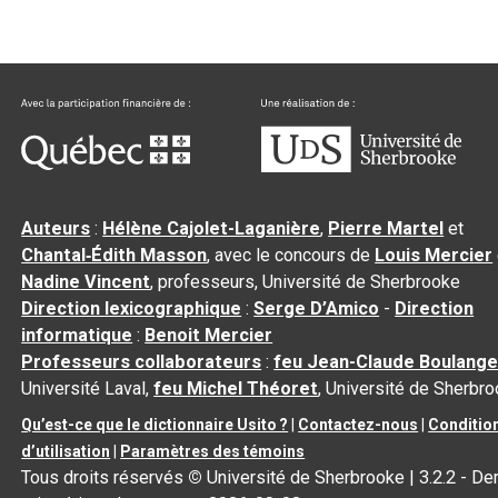
Auteurs
:
Hélène Cajolet-Laganière
,
Pierre Martel
et
Chantal‑Édith Masson
, avec le concours de
Louis Mercier
Nadine Vincent
, professeurs, Université de Sherbrooke
Direction lexicographique
:
Serge D’Amico
-
Direction
informatique
:
Benoit Mercier
Professeurs collaborateurs
:
feu Jean-Claude Boulange
Université Laval,
feu Michel Théoret
, Université de Sherbr
Qu’est-ce que le dictionnaire Usito ?
|
Contactez-nous
|
Conditio
d’utilisation
|
Paramètres des témoins
Tous droits réservés
©
Université de Sherbrooke |
3.2.2
- Der