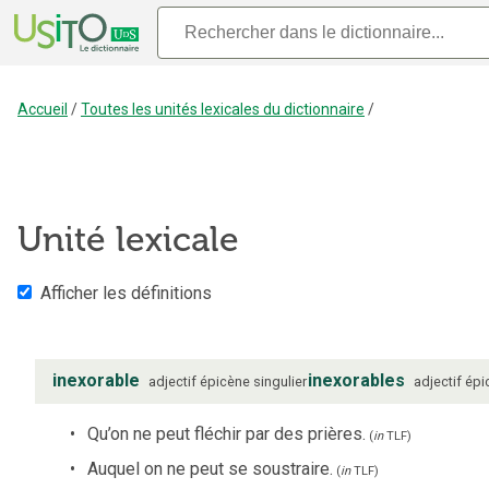
Accueil
/
Toutes les unités lexicales du dictionnaire
/
Unité lexicale
Afficher les définitions
inexorable
inexorables
adjectif
épicène
singulier
adjectif
épi
Qu’on ne peut fléchir par des prières.
(
in
TLF
)
Auquel on ne peut se soustraire.
(
in
TLF
)