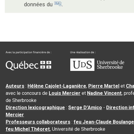
données du
.
Auteurs
:
Hélène Cajolet-Laganière
,
Pierre Martel
et
Cha
avec le concours de
Louis Mercier
et
Nadine Vincent
, pro
de Sherbrooke
Direction lexicographique
:
Serge D’Amico
-
Direction i
Mercier
Professeurs collaborateurs
:
feu Jean-Claude Boulange
feu Michel Théoret
, Université de Sherbrooke