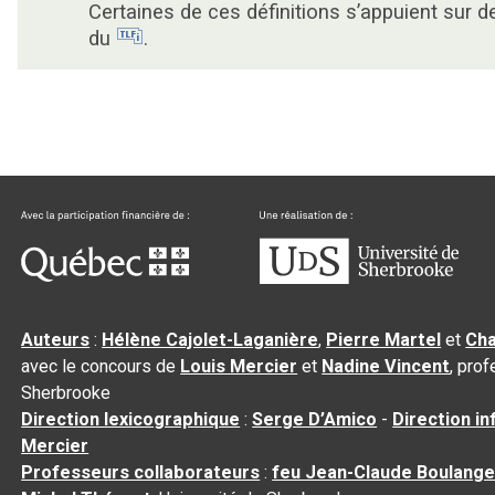
Certaines de ces définitions s’appuient sur 
du
.
Auteurs
:
Hélène Cajolet-Laganière
,
Pierre Martel
et
Cha
avec le concours de
Louis Mercier
et
Nadine Vincent
, pro
Sherbrooke
Direction lexicographique
:
Serge D’Amico
-
Direction i
Mercier
Professeurs collaborateurs
:
feu Jean-Claude Boulange