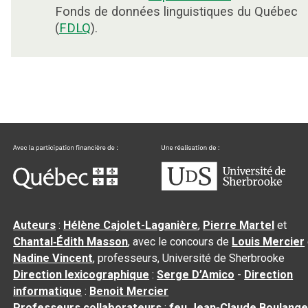
Fonds de données linguistiques du Québec
(
FDLQ
).
Auteurs
:
Hélène Cajolet-Laganière
,
Pierre Martel
et
Chantal‑Édith Masson
, avec le concours de
Louis Mercier
Nadine Vincent
, professeurs, Université de Sherbrooke
Direction lexicographique
:
Serge D’Amico
-
Direction
informatique
:
Benoit Mercier
Professeurs collaborateurs
:
feu Jean-Claude Boulange