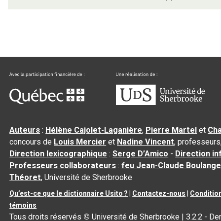
Auteurs
:
Hélène Cajolet-Laganière
,
Pierre Martel
et
Cha
concours de
Louis Mercier
et
Nadine Vincent
, professeurs
Direction lexicographique
:
Serge D’Amico
-
Direction i
Professeurs collaborateurs
:
feu Jean-Claude Boulange
Théoret
, Université de Sherbrooke
Qu’est-ce que le dictionnaire Usito ?
|
Contactez-nous
|
Condition
témoins
Tous droits réservés
©
Université de Sherbrooke |
3.2.2
- Der