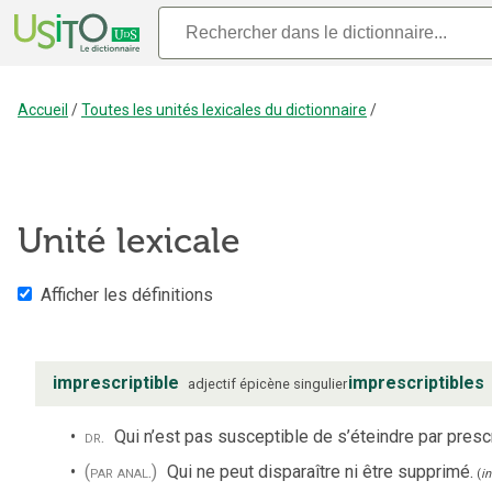
Accueil
/
Toutes les unités lexicales du dictionnaire
/
Unité lexicale
Afficher les définitions
imprescriptible
imprescriptibles
adjectif
épicène
singulier
dr.
Qui n’est pas susceptible de s’éteindre par prescr
(par anal.)
Qui ne peut disparaître ni être supprimé.
(
in