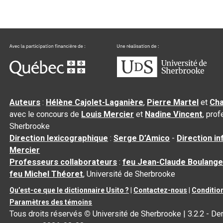
Auteurs
:
Hélène Cajolet-Laganière
,
Pierre Martel
et
Cha
avec le concours de
Louis Mercier
et
Nadine Vincent
, pro
Sherbrooke
Direction lexicographique
:
Serge D’Amico
-
Direction i
Mercier
Professeurs collaborateurs
:
feu Jean-Claude Boulange
feu Michel Théoret
, Université de Sherbrooke
Qu’est-ce que le dictionnaire Usito ?
|
Contactez-nous
|
Condition
Paramètres des témoins
Tous droits réservés
©
Université de Sherbrooke |
3.2.2
- Der