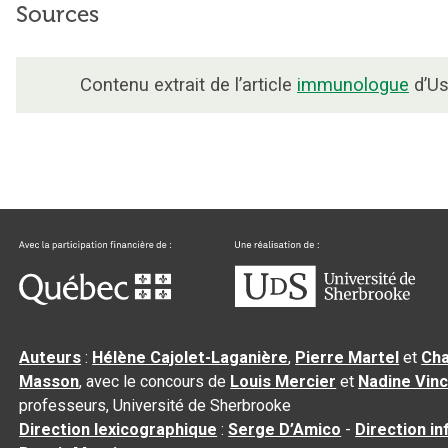
Sources
Contenu extrait de l’article
immunologue
d’Us
Auteurs
:
Hélène Cajolet-Laganière
,
Pierre Martel
et
Cha
Masson
, avec le concours de
Louis Mercier
et
Nadine Vin
professeurs, Université de Sherbrooke
Direction lexicographique
:
Serge D’Amico
-
Direction i