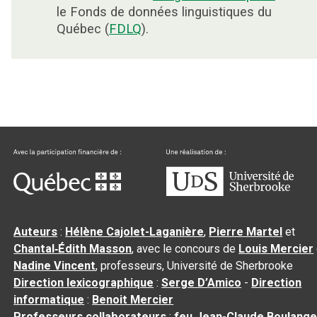
le Fonds de données linguistiques du
Québec (
FDLQ
).
Auteurs
:
Hélène Cajolet-Laganière
,
Pierre Martel
et
Chantal‑Édith Masson
, avec le concours de
Louis Mercier
Nadine Vincent
, professeurs, Université de Sherbrooke
Direction lexicographique
:
Serge D’Amico
-
Direction
informatique
:
Benoit Mercier
Professeurs collaborateurs
:
feu Jean-Claude Boulange