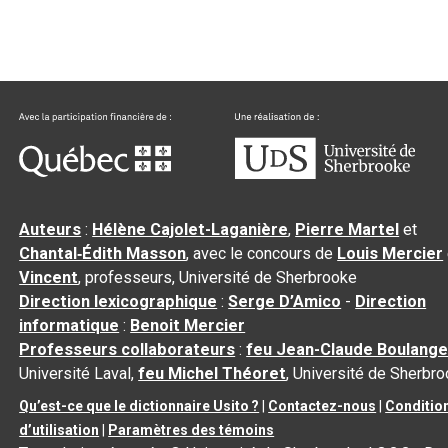
Auteurs
:
Hélène Cajolet-Laganière
,
Pierre Martel
et
Chantal‑Édith Masson
, avec le concours de
Louis Mercier
Vincent
, professeurs, Université de Sherbrooke
Direction lexicographique
:
Serge D’Amico
-
Direction
informatique
:
Benoit Mercier
Professeurs collaborateurs
:
feu Jean-Claude Boulange
Université Laval,
feu Michel Théoret
, Université de Sherbr
Qu’est-ce que le dictionnaire Usito ?
|
Contactez-nous
|
Conditio
d’utilisation
|
Paramètres des témoins