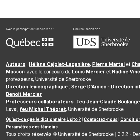
Auteurs
:
Hélène Cajolet-Laganière
,
Pierre Martel
et
Cha
Masson
, avec le concours de
Louis Mercier
et
Nadine Vin
professeurs, Université de Sherbrooke
Direction lexicographique
:
Serge D’Amico
-
Direction i
Benoit Mercier
Professeurs collaborateurs
:
feu Jean-Claude Boulange
Laval,
feu Michel Théoret
, Université de Sherbrooke
Qu’est-ce que le dictionnaire Usito ?
|
Contactez-nous
|
Condition
Paramètres des témoins
Tous droits réservés
©
Université de Sherbrooke |
3.2.2
- Der