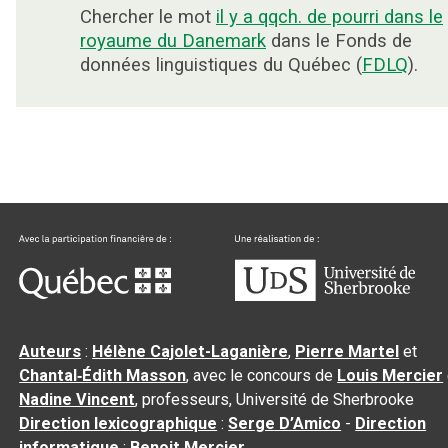
Chercher le mot
il y a qqch. de pourri dans le
royaume du Danemark
dans le Fonds de
données linguistiques du Québec (
FDLQ
).
Auteurs
:
Hélène Cajolet-Laganière
,
Pierre Martel
et
Chantal‑Édith Masson
, avec le concours de
Louis Mercier
Nadine Vincent
, professeurs, Université de Sherbrooke
Direction lexicographique
:
Serge D’Amico
-
Direction
informatique
:
Benoit Mercier