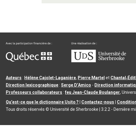
Auteurs
:
Hélène Cajolet-Laganière
,
Pierre Martel
et
Chantal‑Édi
Direction lexicographique
:
Serge D’Amico
-
Direction informati
Professeurs collaborateurs
:
feu Jean-Claude Boulanger
, Univers
Qu’est-ce que le dictionnaire Usito ?
|
Contactez-nous
|
Condition
Tous droits réservés
©
Université de Sherbrooke |
3.2.2
- Dernière mi