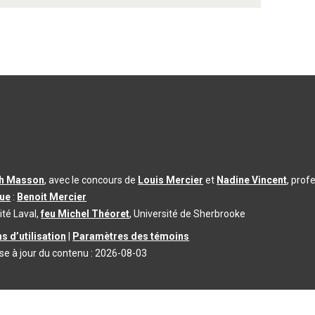
th Masson
, avec le concours de
Louis Mercier
et
Nadine Vincent
, prof
que
:
Benoit Mercier
ité Laval,
feu Michel Théoret
, Université de Sherbrooke
s d’utilisation
|
Paramètres des témoins
se à jour du contenu :
2026-08-03