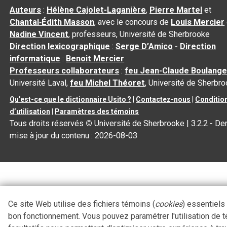
Auteurs
:
Hélène Cajolet-Laganière
,
Pierre Martel
et
Chantal‑Édith Masson
, avec le concours de
Louis Mercier
Nadine Vincent
, professeurs, Université de Sherbrooke
Direction lexicographique
:
Serge D’Amico
-
Direction
informatique
:
Benoit Mercier
Professeurs collaborateurs
:
feu Jean-Claude Boulange
Université Laval,
feu Michel Théoret
, Université de Sherbr
Qu’est-ce que le dictionnaire Usito ?
|
Contactez-nous
|
Conditio
d’utilisation
|
Paramètres des témoins
Tous droits réservés
©
Université de Sherbrooke |
3.2.2
- Der
mise à jour du contenu :
2026-08-03
Ce site Web utilise des fichiers témoins (
cookies
) essentiels
bon fonctionnement. Vous pouvez paramétrer l'utilisation de 