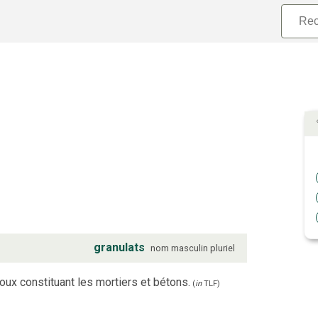
granulats
nom
masculin
pluriel
oux constituant les mortiers et bétons.
(
in
TLF
)