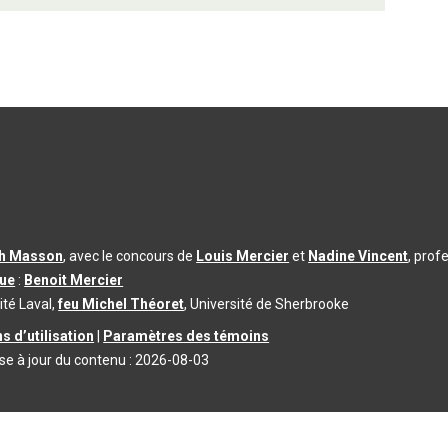
th Masson
, avec le concours de
Louis Mercier
et
Nadine Vincent
, prof
que
:
Benoit Mercier
ité Laval,
feu Michel Théoret
, Université de Sherbrooke
s d’utilisation
|
Paramètres des témoins
se à jour du contenu :
2026-08-03