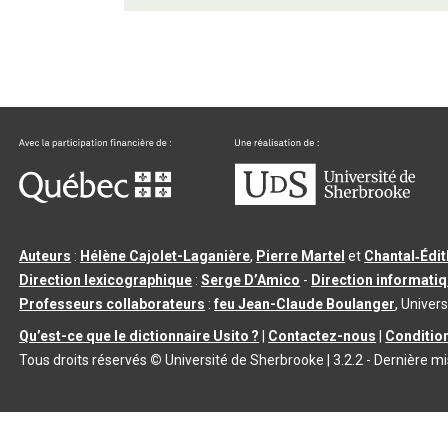
Auteurs
:
Hélène Cajolet-Laganière
,
Pierre Martel
et
Chantal‑Édi
Direction lexicographique
:
Serge D’Amico
-
Direction informati
Professeurs collaborateurs
:
feu Jean-Claude Boulanger
, Univers
Qu’est-ce que le dictionnaire Usito ?
|
Contactez-nous
|
Condition
Tous droits réservés
©
Université de Sherbrooke |
3.2.2
- Dernière mi