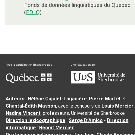
Fonds de données linguistiques du Québec
(
FDLQ
).
Auteurs
:
Hélène Cajolet-Laganière
,
Pierre Martel
et
Chantal‑Édith Masson
, avec le concours de
Louis Mercier
Nadine Vincent
, professeurs, Université de Sherbrooke
Direction lexicographique
:
Serge D’Amico
-
Direction
informatique
:
Benoit Mercier
Professeurs collaborateurs
:
feu Jean-Claude Boulange