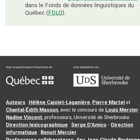
dans le Fonds de données linguistiques du
Québec (
FDLQ
).
Auteurs
:
Hélène Cajolet-Laganière
,
Pierre Martel
et
Chantal‑Édith Masson
, avec le concours de
Louis Mercier
Nadine Vincent
, professeurs, Université de Sherbrooke
Direction lexicographique
:
Serge D’Amico
-
Direction
informatique
:
Benoit Mercier
Professeurs collaborateurs
:
feu Jean-Claude Boulange