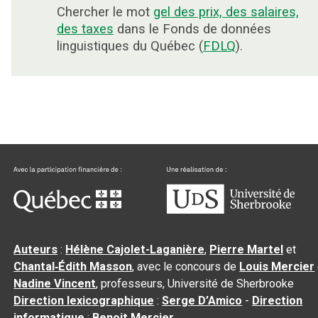
Chercher le mot
gel des prix, des salaires,
des taxes
dans le Fonds de données
linguistiques du Québec (
FDLQ
).
Auteurs
:
Hélène Cajolet-Laganière
,
Pierre Martel
et
Chantal‑Édith Masson
, avec le concours de
Louis Mercier
Nadine Vincent
, professeurs, Université de Sherbrooke
Direction lexicographique
:
Serge D’Amico
-
Direction
informatique
:
Benoit Mercier