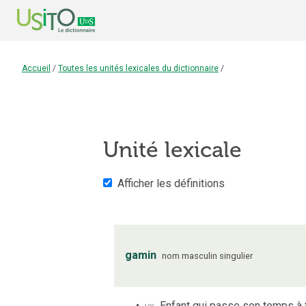
Accueil
/
Toutes les unités lexicales du dictionnaire
/
Unité lexicale
Afficher les définitions
gamin
nom
masculin
singulier
vx
Enfant qui passe son temps à t