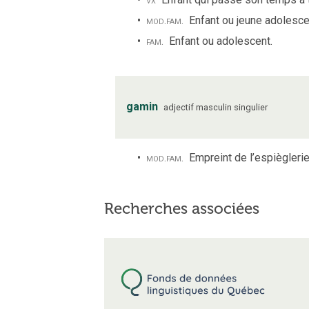
mod.
fam.
Enfant ou jeune adolesce
fam.
Enfant ou adolescent.
gamin
adjectif
masculin
singulier
mod.
fam.
Empreint de l’espièglerie
Recherches associées