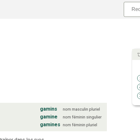
gamins
nom
masculin
pluriel
gamine
nom
féminin
singulier
gamines
nom
féminin
pluriel
raîner dans les rues.