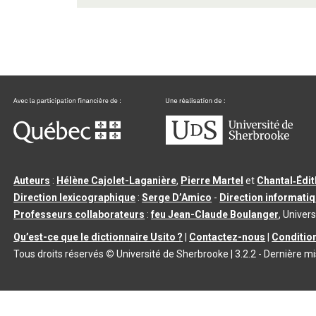
Auteurs
:
Hélène Cajolet-Laganière
,
Pierre Martel
et
Chantal‑Édi
Direction lexicographique
:
Serge D’Amico
-
Direction informati
Professeurs collaborateurs
:
feu Jean-Claude Boulanger
, Univers
Qu’est-ce que le dictionnaire Usito ?
|
Contactez-nous
|
Condition
Tous droits réservés
©
Université de Sherbrooke |
3.2.2
- Dernière mi