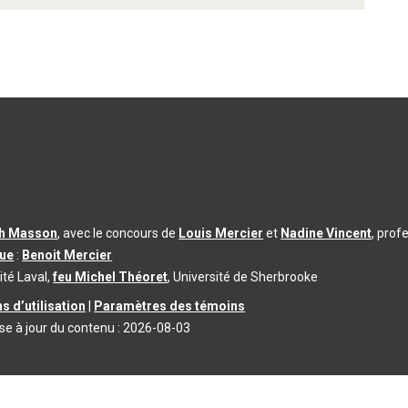
th Masson
, avec le concours de
Louis Mercier
et
Nadine Vincent
, prof
que
:
Benoit Mercier
ité Laval,
feu Michel Théoret
, Université de Sherbrooke
s d’utilisation
|
Paramètres des témoins
se à jour du contenu :
2026-08-03